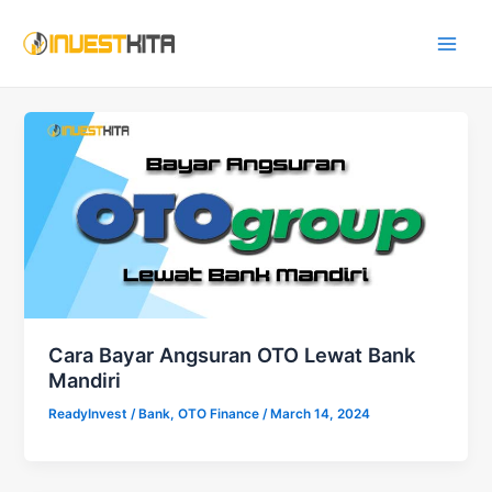
Skip
Main
to
Men
content
Cara Bayar Angsuran OTO Lewat Bank
Mandiri
ReadyInvest
/
Bank
,
OTO Finance
/
March 14, 2024