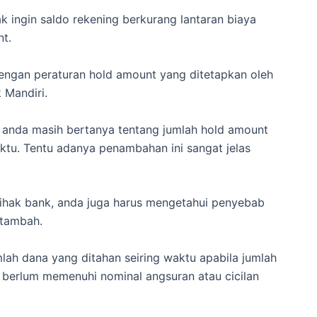
k ingin saldo rekening berkurang lantaran biaya
nt.
dengan peraturan hold amount yang ditetapkan oleh
 Mandiri.
 anda masih bertanya tentang jumlah hold amount
ktu. Tentu adanya penambahan ini sangat jelas
hak bank, anda juga harus mengetahui penyebab
rtambah.
ah dana yang ditahan seiring waktu apabila jumlah
 berlum memenuhi nominal angsuran atau cicilan