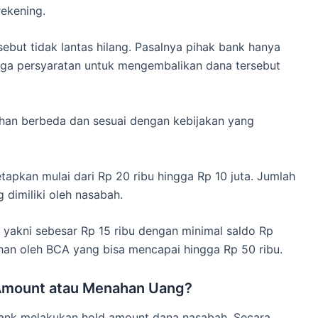
rekening.
sebut tidak lantas hilang. Pasalnya pihak bank hanya
gga persyaratan untuk mengembalikan dana tersebut
ahan berbeda dan sesuai dengan kebijakan yang
tapkan mulai dari Rp 20 ribu hingga Rp 10 juta. Jumlah
 dimiliki oleh nasabah.
, yakni sebesar Rp 15 ribu dengan minimal saldo Rp
han oleh BCA yang bisa mencapai hingga Rp 50 ribu.
Amount atau Menahan Uang?
bank melakukan hold amount dana nasabah. Secara