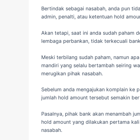
Bertindak sebagai nasabah, anda pun tida
admin, penalti, atau ketentuan hold amou
Akan tetapi, saat ini anda sudah paham 
lembaga perbankan, tidak terkecuali bank
Meski terbilang sudah paham, namun apa
mandiri yang selalu bertambah seiring wa
merugikan pihak nasabah.
Sebelum anda mengajukan komplain ke pi
jumlah hold amount tersebut semakin be
Pasalnya, pihak bank akan menambah juml
hold amount yang dilakukan pertama kali
nasabah.