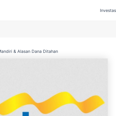
Investas
andiri & Alasan Dana Ditahan