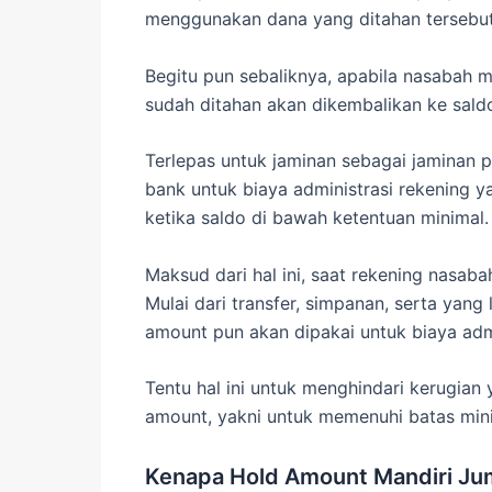
menggunakan dana yang ditahan tersebut
Begitu pun sebaliknya, apabila nasabah
sudah ditahan akan dikembalikan ke saldo
Terlepas untuk jaminan sebagai jaminan p
bank untuk biaya administrasi rekening 
ketika saldo di bawah ketentuan minimal.
Maksud dari hal ini, saat rekening nasaba
Mulai dari transfer, simpanan, serta yan
amount pun akan dipakai untuk biaya adm
Tentu hal ini untuk menghindari kerugian
amount, yakni untuk memenuhi batas min
Kenapa Hold Amount Mandiri Ju