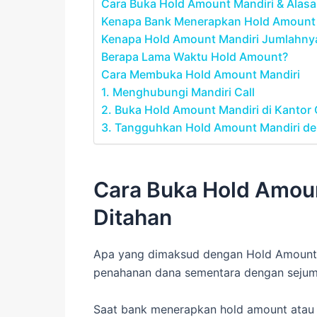
Cara Buka Hold Amount Mandiri & Alas
Kenapa Bank Menerapkan Hold Amount
Kenapa Hold Amount Mandiri Jumlahny
Berapa Lama Waktu Hold Amount?
Cara Membuka Hold Amount Mandiri
1. Menghubungi Mandiri Call
2. Buka Hold Amount Mandiri di Kantor
3. Tangguhkan Hold Amount Mandiri d
Cara Buka Hold Amoun
Ditahan
Apa yang dimaksud dengan Hold Amount?
penahanan dana sementara dengan sejuml
Saat bank menerapkan hold amount atau 