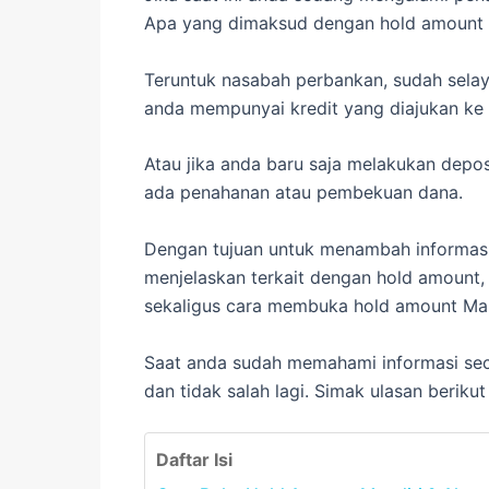
Apa yang dimaksud dengan hold amount 
Teruntuk nasabah perbankan, sudah selay
anda mempunyai kredit yang diajukan k
Atau jika anda baru saja melakukan depos
ada penahanan atau pembekuan dana.
Dengan tujuan untuk menambah informasi t
menjelaskan terkait dengan hold amount,
sekaligus cara membuka hold amount Man
Saat anda sudah memahami informasi secar
dan tidak salah lagi. Simak ulasan berikut
Daftar Isi