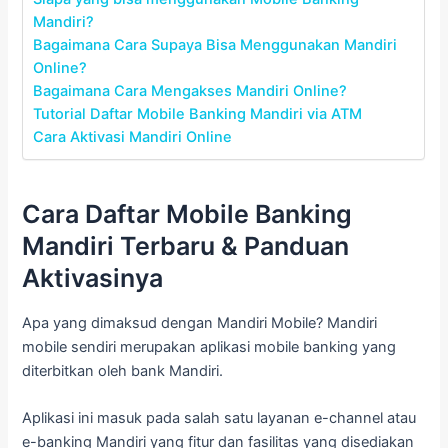
Mandiri?
Bagaimana Cara Supaya Bisa Menggunakan Mandiri
Online?
Bagaimana Cara Mengakses Mandiri Online?
Tutorial Daftar Mobile Banking Mandiri via ATM
Cara Aktivasi Mandiri Online
Cara Daftar Mobile Banking
Mandiri Terbaru & Panduan
Aktivasinya
Apa yang dimaksud dengan Mandiri Mobile? Mandiri
mobile sendiri merupakan aplikasi mobile banking yang
diterbitkan oleh bank Mandiri.
Aplikasi ini masuk pada salah satu layanan e-channel atau
e-banking Mandiri yang fitur dan fasilitas yang disediakan