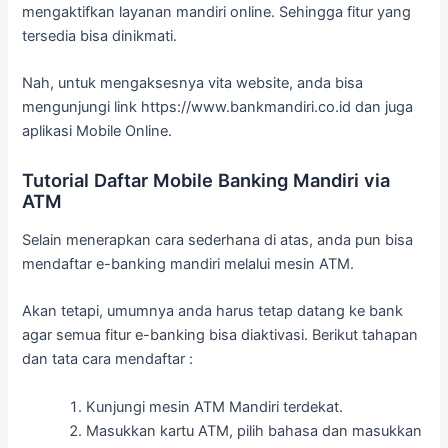
mengaktifkan layanan mandiri online. Sehingga fitur yang
tersedia bisa dinikmati.
Nah, untuk mengaksesnya vita website, anda bisa
mengunjungi link https://www.bankmandiri.co.id dan juga
aplikasi Mobile Online.
Tutorial Daftar Mobile Banking Mandiri via
ATM
Selain menerapkan cara sederhana di atas, anda pun bisa
mendaftar e-banking mandiri melalui mesin ATM.
Akan tetapi, umumnya anda harus tetap datang ke bank
agar semua fitur e-banking bisa diaktivasi. Berikut tahapan
dan tata cara mendaftar :
Kunjungi mesin ATM Mandiri terdekat.
Masukkan kartu ATM, pilih bahasa dan masukkan