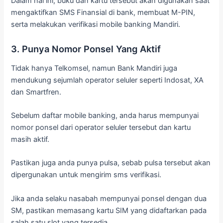
Dalam hal ini, buku dan kartu tersebut akan digunakan saat
mengaktifkan SMS Finansial di bank, membuat M-PIN,
serta melakukan verifikasi mobile banking Mandiri.
3. Punya Nomor Ponsel Yang Aktif
Tidak hanya Telkomsel, namun Bank Mandiri juga
mendukung sejumlah operator seluler seperti Indosat, XA
dan Smartfren.
Sebelum daftar mobile banking, anda harus mempunyai
nomor ponsel dari operator seluler tersebut dan kartu
masih aktif.
Pastikan juga anda punya pulsa, sebab pulsa tersebut akan
dipergunakan untuk mengirim sms verifikasi.
Jika anda selaku nasabah mempunyai ponsel dengan dua
SM, pastikan memasang kartu SIM yang didaftarkan pada
salah satu slot yang tersedia.