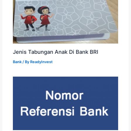
Jenis Tabungan Anak Di Bank BRI
Bank
/ By
ReadyInvest