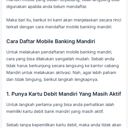
digunakan apabila anda belum mendaftar.
Maka dari itu, berikut ini kami akan menjelaskan secara rinci
terkait dengan cara mendaftar mobile banking mandiri.
Cara Daftar Mobile Banking Mandiri
Untuk melakukan pendaftaran mobile banking mandiri,
cara yang bisa dilakukan sangatlah mudah. Sebab anda
tidak harus berkunjung secara langsung ke kantor cabang
Mandiri untuk melakukan aktivasi. Nah, agar lebih paham
dan tidak bingung, berikut langkah lengkapnya.
1. Punya Kartu Debit Mandiri Yang Masih Aktif
Untuk langkah pertama yang bisa anda perhatikan ialah
memiliki kartu debit bank mandiri yang masih aktif.
Sebab tanpa kepemilikan kartu debit, maka anda tidak akan