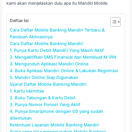
kami akan menjelaskan dulu apa itu Mandiri Mobile.
Daftar Isi
Cara Daftar Mobile Banking Mandiri Terbaru &
Panduan Aktivasinya
Cara Daftar Mobile Banking Mandiri
1. Punya Kartu Debit Mandiri Yang Masih Aktif
2. Mengaktifkan SMS Finansial dan Membuat M-PIN
3. Mengunduh Aplikasi Mandiri Online
4. Buka Aplikasi Mandiri Online & Lakukan Registrasi
5. Mandiri Online Siap Digunakan
Syarat Daftar Mobile Banking Mandiri
1. Kartu Identitas
2. Buku Tabungan & Kartu Debit
3. Punya Nomor Ponsel Yang Aktif
4. Punya Smartphone dengan OS yang sudah
ditentukan
Ketentuan Layanan Mobile Banking Mandiri
Siapa yang bisa menggunakan Mobile Banking