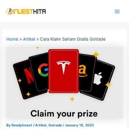
Skip
Post
Main
to
navigation
Men
content
Home
Artikel
Cara Klaim Saham Gratis Gotrade
By
ReadyInvest
/
Artikel
,
Gotrade
/
January 18, 2023