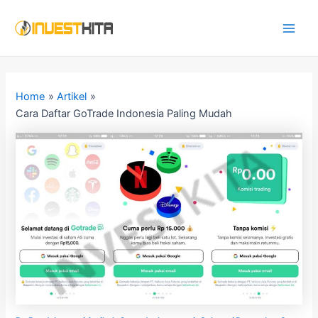
Skip
Post
Main
to
navigation
Men
content
Home
Artikel
Cara Daftar GoTrade Indonesia Paling Mudah