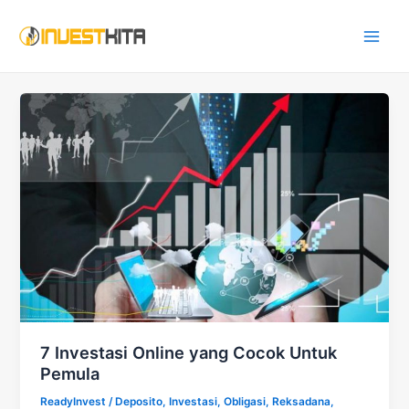
Skip
Main
to
Men
content
7 Investasi Online yang Cocok Untuk
Pemula
ReadyInvest
/
Deposito
,
Investasi
,
Obligasi
,
Reksadana
,