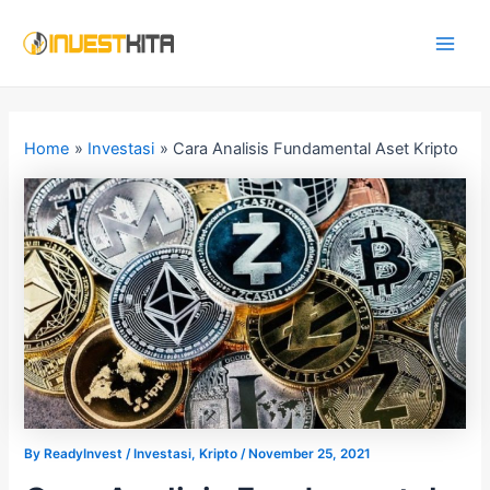
Skip
Post
Main
to
navigation
Men
content
Home
Investasi
Cara Analisis Fundamental Aset Kripto
By
ReadyInvest
/
Investasi
,
Kripto
/
November 25, 2021