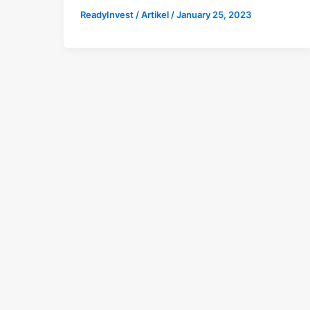
ReadyInvest
/
Artikel
/
January 25, 2023