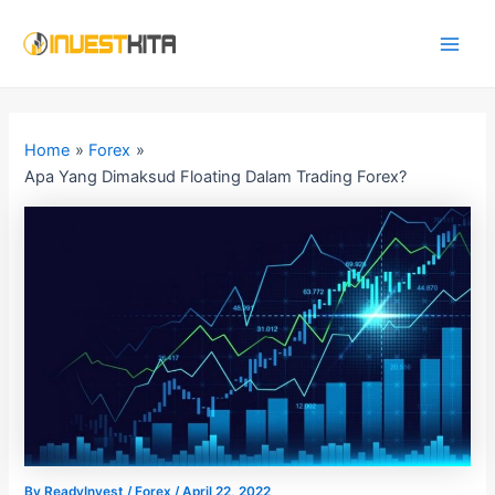
Skip
Post
Main
to
navigation
Men
content
Home
Forex
Apa Yang Dimaksud Floating Dalam Trading Forex?
By
ReadyInvest
/
Forex
/
April 22, 2022