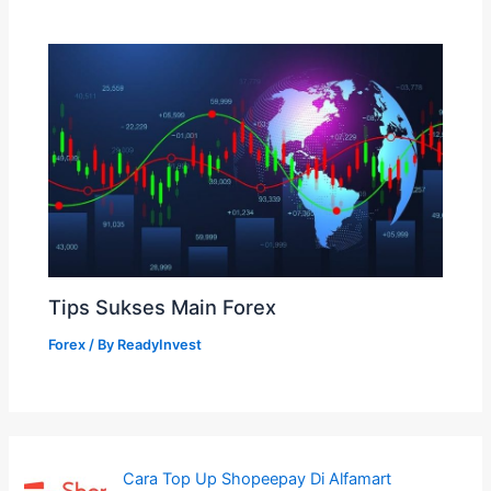
Tips Sukses Main Forex
Forex
/ By
ReadyInvest
Cara Top Up Shopeepay Di Alfamart