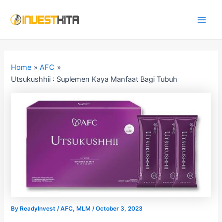
Skip
Post
Main
to
navigation
Men
content
Home
AFC
Utsukushhii : Suplemen Kaya Manfaat Bagi Tubuh
By
ReadyInvest
/
AFC
,
MLM
/
October 3, 2023