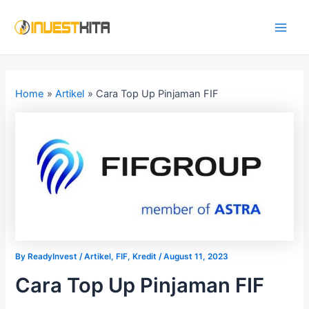
Skip
Post
Main
to
navigation
Men
content
Home
Artikel
Cara Top Up Pinjaman FIF
By
ReadyInvest
/
Artikel
,
FIF
,
Kredit
/
August 11, 2023
Cara Top Up Pinjaman FIF