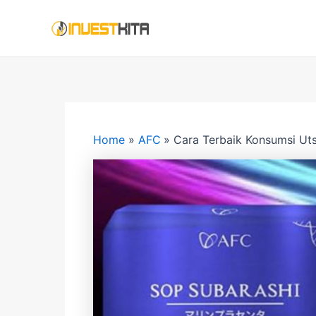
Skip
Post
to
navigation
content
Home
AFC
Cara Terbaik Konsumsi Uts