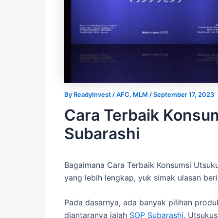
By
ReadyInvest
/
AFC
,
MLM
/
September 17, 2023
Cara Terbaik Konsum
Subarashi
Bagaimana Cara Terbaik Konsumsi Utsuk
yang lebih lengkap, yuk simak ulasan beri
Pada dasarnya, ada banyak pilihan produ
diantaranya ialah
SOP Subarashi
, Utsukus