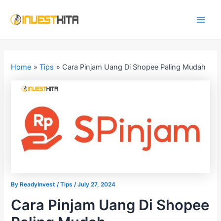
Skip
Post
Main
to
navigation
Men
content
Home
Tips
Cara Pinjam Uang Di Shopee Paling Mudah
By
ReadyInvest
/
Tips
/
July 27, 2024
Cara Pinjam Uang Di Shopee