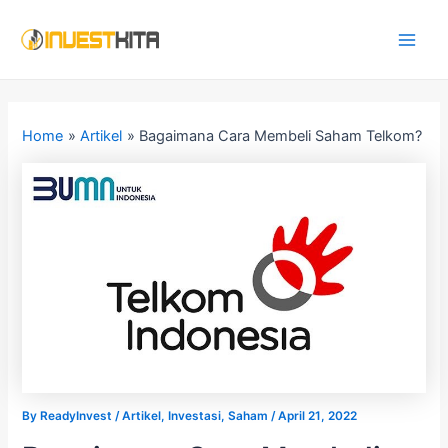
Skip
Post
Main
to
navigation
Men
content
Home
Artikel
Bagaimana Cara Membeli Saham Telkom?
By
ReadyInvest
/
Artikel
,
Investasi
,
Saham
/
April 21, 2022