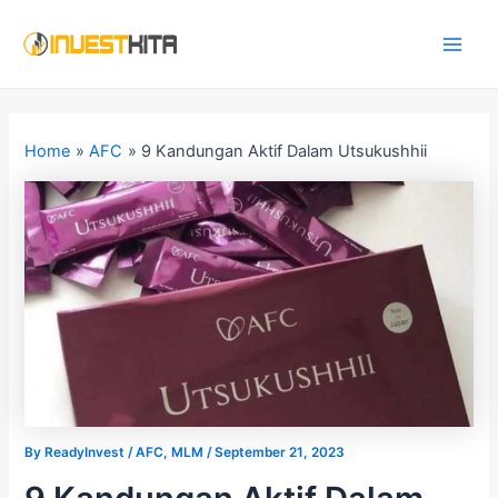
Skip
Post
Main
to
navigation
Men
content
Home
AFC
9 Kandungan Aktif Dalam Utsukushhii
By
ReadyInvest
/
AFC
,
MLM
/
September 21, 2023